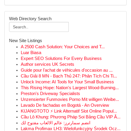
Web Directory Search
New Site Listings
A 2500 Cash Solution: Your Choices and T...
Luar Biasa
Expert SEO Solutions For Every Business
Author services UK Secrets
Guide pour l'achat de véhicules d'occasion au ...
Cầu Giải 8 MN - Bạch Thủ 247: Phân Tích Chi Ti...
Unlock Income: AI Tools for Your Small Business
This Rising Hope: Nation's Largest Wood-Burning...
Preston's Driveway Specialists
Unzensierter Funmovies Porno Mit willigen Weibe...
Lavado De fachadas en Bogotá - An Overview
KIJANGTOTO ⚡ Link Alternatif Slot Online Popul...
Cầu Lô Khung: Phương Pháp Soi Bảng Cầu VIP Ă...
انضم سمارترز: عالم الالعاب مفتوح لك
Lakma Profimax LH3: Wielofunkcyjny Środek Ocz...