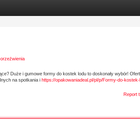
tegories
Register
Login
 orzeźwienia
ące? Duże i gumowe formy do kostek lodu to doskonały wybór! Ofert
nych na spotkania i
https://opakowaniadeal.pl/pl/p/Formy-do-kostek-
Report t