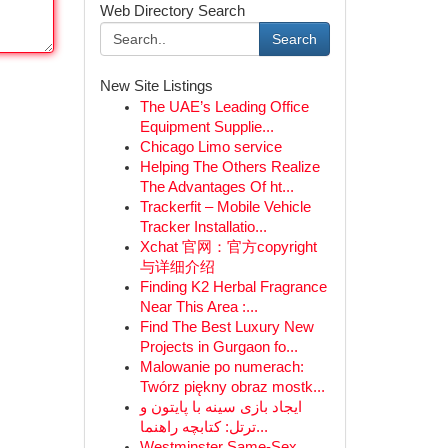
Web Directory Search
Search
New Site Listings
The UAE’s Leading Office
Equipment Supplie...
Chicago Limo service
Helping The Others Realize
The Advantages Of ht...
Trackerfit – Mobile Vehicle
Tracker Installatio...
Xchat 官网：官方copyright
与详细介绍
Finding K2 Herbal Fragrance
Near This Area :...
Find The Best Luxury New
Projects in Gurgaon fo...
Malowanie po numerach:
Twórz piękny obraz mostk...
ایجاد بازی سینه با پایتون و
ترتل: کتابچه راهنما...
Westminster Same-Sex