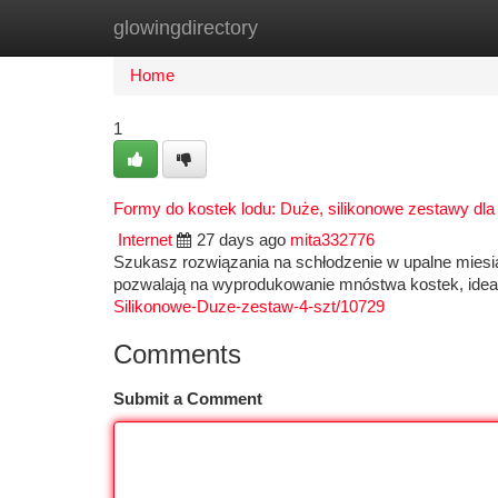
glowingdirectory
Home
New Site Listings
Add Site
Ca
Home
1
Formy do kostek lodu: Duże, silikonowe zestawy dla
Internet
27 days ago
mita332776
Szukasz rozwiązania na schłodzenie w upalne miesi
pozwalają na wyprodukowanie mnóstwa kostek, ideal
Silikonowe-Duze-zestaw-4-szt/10729
Comments
Submit a Comment