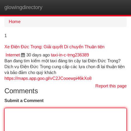
glowingdirectory
Togg
navi
Home
1
Xe Điện Đức Trọng: Giải quyết Di chuyển Thuận tiện
Internet
30 days ago
taxi-in-c-trng236389
Bạn đang tìm kiếm một taxi đáng tin cậy tại Điện Đức Trọng?
Dịch vụ Điện Đức Trọng cung cấp các lựa chọn đi lại thuận tiện
và bảo đảm cho quý khách
https://maps.app.goo.gl/vC2JCooewpi46kXo8
Report this page
Comments
Submit a Comment