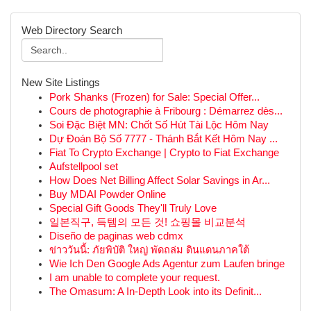
Web Directory Search
New Site Listings
Pork Shanks (Frozen) for Sale: Special Offer...
Cours de photographie à Fribourg : Démarrez dès...
Soi Đặc Biệt MN: Chốt Số Hút Tài Lộc Hôm Nay
Dự Đoán Bộ Số 7777 - Thánh Bắt Kết Hôm Nay ...
Fiat To Crypto Exchange | Crypto to Fiat Exchange
Aufstellpool set
How Does Net Billing Affect Solar Savings in Ar...
Buy MDAI Powder Online
Special Gift Goods They'll Truly Love
일본직구, 득템의 모든 것! 쇼핑몰 비교분석
Diseño de paginas web cdmx
ข่าววันนี้: ภัยพิบัติ ใหญ่ พัดถล่ม ดินแดนภาคใต้
Wie Ich Den Google Ads Agentur zum Laufen bringe
I am unable to complete your request.
The Omasum: A In-Depth Look into its Definit...