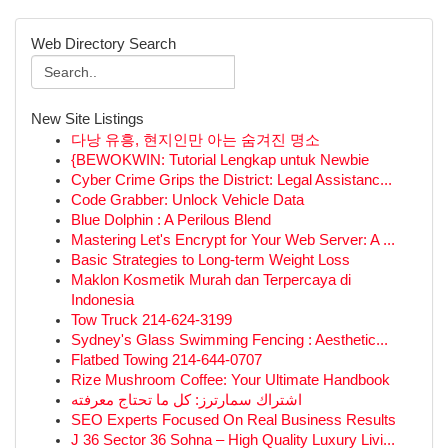
Web Directory Search
New Site Listings
다낭 유흥, 현지인만 아는 숨겨진 명소
{BEWOKWIN: Tutorial Lengkap untuk Newbie
Cyber Crime Grips the District: Legal Assistanc...
Code Grabber: Unlock Vehicle Data
Blue Dolphin : A Perilous Blend
Mastering Let's Encrypt for Your Web Server: A ...
Basic Strategies to Long-term Weight Loss
Maklon Kosmetik Murah dan Terpercaya di
Indonesia
Tow Truck 214-624-3199
Sydney's Glass Swimming Fencing : Aesthetic...
Flatbed Towing 214-644-0707
Rize Mushroom Coffee: Your Ultimate Handbook
اشتراك سمارترز: كل ما تحتاج معرفته
SEO Experts Focused On Real Business Results
J 36 Sector 36 Sohna – High Quality Luxury Livi...