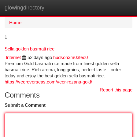
glowingdirectory
Togg
navi
Home
1
Sella golden basmati rice
Internet
52 days ago
hudson3m03teo0
Premium Gold basmati rice made from finest golden sella
basmati rice. Rich aroma, long grains, perfect taste—order
today and enjoy the best golden sella basmati rice.
https://veeroverseas.com/veer-rozana-gold/
Report this page
Comments
Submit a Comment