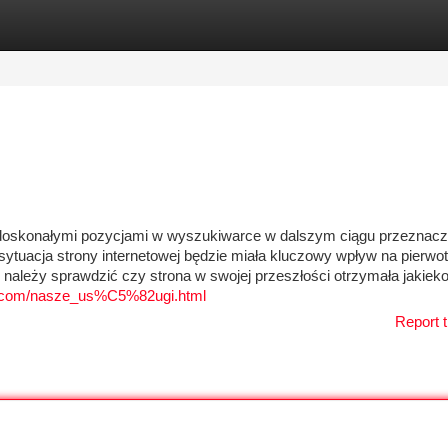
tegories
Register
Login
doskonałymi pozycjami w wyszukiwarce w dalszym ciągu przeznacz
ytuacja strony internetowej będzie miała kluczowy wpływ na pierwo
 należy sprawdzić czy strona w swojej przeszłości otrzymała jakiek
dif.com/nasze_us%C5%82ugi.html
Report t