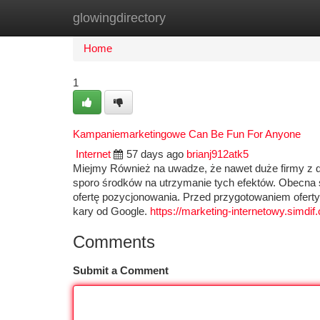
glowingdirectory
Home
New Site Listings
Add Site
Ca
Home
1
Kampaniemarketingowe Can Be Fun For Anyone
Internet
57 days ago
brianj912atk5
Miejmy Również na uwadze, że nawet duże firmy z 
sporo środków na utrzymanie tych efektów. Obecna s
ofertę pozycjonowania. Przed przygotowaniem oferty
kary od Google.
https://marketing-internetowy.sim
Comments
Submit a Comment