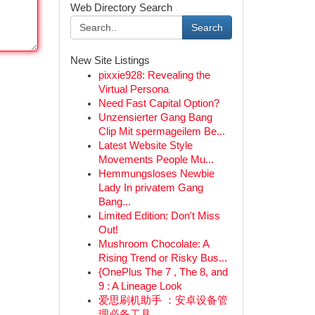
Web Directory Search
Search
New Site Listings
pixxie928: Revealing the
Virtual Persona
Need Fast Capital Option?
Unzensierter Gang Bang
Clip Mit spermageilem Be...
Latest Website Style
Movements People Mu...
Hemmungsloses Newbie
Lady In privatem Gang
Bang...
Limited Edition: Don't Miss
Out!
Mushroom Chocolate: A
Rising Trend or Risky Bus...
{OnePlus The 7 , The 8, and
9 : A Lineage Look
爱思刷机助手 ：安卓设备管
理必备工具