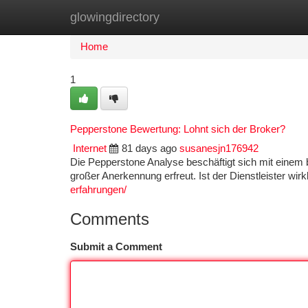
glowingdirectory
Home
New Site Listings
Add Site
Ca
Home
1
Pepperstone Bewertung: Lohnt sich der Broker?
Internet
81 days ago
susanesjn176942
Die Pepperstone Analyse beschäftigt sich mit einem 
großer Anerkennung erfreut. Ist der Dienstleister wir
erfahrungen/
Comments
Submit a Comment