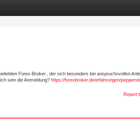
tegories
Register
Login
beliebten Forex-Broker , der sich besonders bei anspruchsvollen Anl
klich sein die Anmeldung?
https://forexbroker.de/erfahrungen/pepperst
Report t