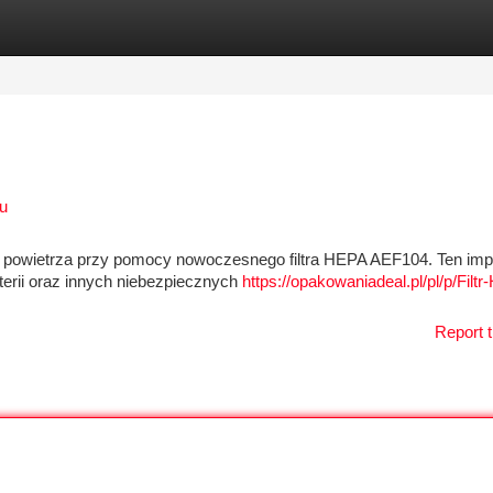
tegories
Register
Login
u
iu powietrza przy pomocy nowoczesnego filtra HEPA AEF104. Ten im
erii oraz innych niebezpiecznych
https://opakowaniadeal.pl/pl/p/Filtr
Report t