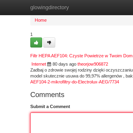
glowingdirectory
Home
New Site Listings
Add Site
Ca
Home
1
Filtr HEPA AEF104: Czyste Powietrze w Twoim Dom
Internet
80 days ago
theorjow906872
Zadbaj o zdrowie swojej rodziny dzięki oczyszczan
model skutecznie usuwa do 99,97% allergenów , bakt
AEF104-2-mikrofiltry-do-Electrolux-AEG/7734
Comments
Submit a Comment