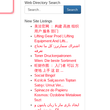
Web Directory Search
Search
New Site Listings
美洽官网 ： 构建 高效 组织
用户 服务 部门
Lifting Gear Prod | Lifting
Equipment And Lifti...
اشتراك سمارترز: كل ما تحتاج
تعرفه
Toner Druckerpatronen
Wien: Die beste Sortiment
旺财作图 ： 入门者 可以 方
便地 上手 这 款 ...
Social Bingo!
Kızılcık Salçasının Toptan
Satışı: Umut Ver...
Spinacze do Papieru
Kosmos: Ozdobne Metalowe
5szt
ایجاد بازی مار با زبان پایتون و
لاک پشت: راهنم...