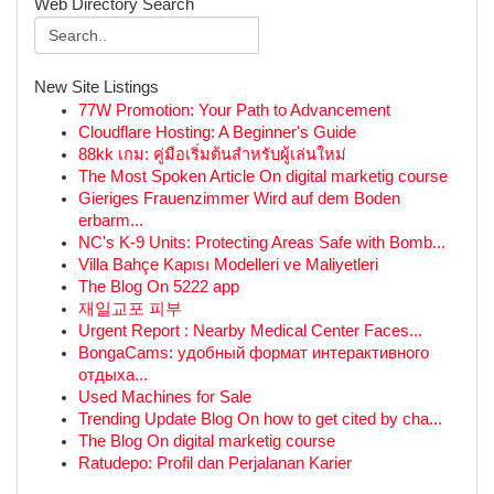
Web Directory Search
New Site Listings
77W Promotion: Your Path to Advancement
Cloudflare Hosting: A Beginner's Guide
88kk เกม: คู่มือเริ่มต้นสำหรับผู้เล่นใหม่
The Most Spoken Article On digital marketig course
Gieriges Frauenzimmer Wird auf dem Boden
erbarm...
NC's K-9 Units: Protecting Areas Safe with Bomb...
Villa Bahçe Kapısı Modelleri ve Maliyetleri
The Blog On 5222 app
재일교포 피부
Urgent Report : Nearby Medical Center Faces...
BongaCams: удобный формат интерактивного
отдыха...
Used Machines for Sale
Trending Update Blog On how to get cited by cha...
The Blog On digital marketig course
Ratudepo: Profil dan Perjalanan Karier