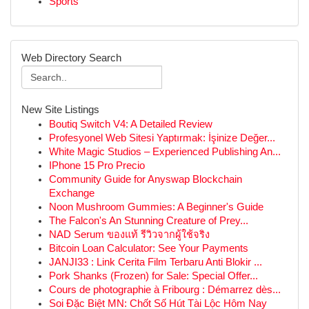
Sports
Web Directory Search
New Site Listings
Boutiq Switch V4: A Detailed Review
Profesyonel Web Sitesi Yaptırmak: İşinize Değer...
White Magic Studios – Experienced Publishing An...
IPhone 15 Pro Precio
Community Guide for Anyswap Blockchain
Exchange
Noon Mushroom Gummies: A Beginner's Guide
The Falcon's An Stunning Creature of Prey...
NAD Serum ของแท้ รีวิวจากผู้ใช้จริง
Bitcoin Loan Calculator: See Your Payments
JANJI33 : Link Cerita Film Terbaru Anti Blokir ...
Pork Shanks (Frozen) for Sale: Special Offer...
Cours de photographie à Fribourg : Démarrez dès...
Soi Đặc Biệt MN: Chốt Số Hút Tài Lộc Hôm Nay