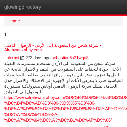
glowingdirectory
Togg
navi
Home
1
شركة شحن من السعودية الى الأردن - الرهوان الذهبي -
Alrahwanzahby.com
Internet
273 days ago
sebastian6s21wga3
شركة شحن من السعودية الي الأردن تستخدم مستلزمات التعبئة
الأعلى جودة للحفاظ على المنقولات من التلف والأضرار الناتجة عن
النقل والتخزين، نوفر بابل وفوم وأوراق التغليف مطابقة للمواصفات
القياسية حتى لا يتعرض الأثاث أو الأجهزة إلى الاحتكاك والأضرار خلال
الخدمة، تمتلك شركة الرهوان الذهبي أوناش هيدروليكية مستوردة
للوصول إلى الطوابق
https://www.alrahwanzahby.com/%D8%B4%D8%B1%D9%83%D
%D8%B4%D8%AD%D9%86-%D9%85%D9%86-
%D8%A7%D9%84%D8%B3%D8%B9%D9%88%D8%AF%D9%8
%D8%A7%D9%84%D9%8A-
%D8%A7%D9%84%D8%A3%D8%B1%D8%AF%D9%86/