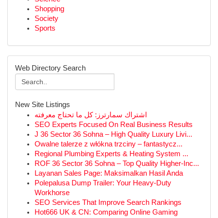
Shopping
Society
Sports
Web Directory Search
New Site Listings
اشتراك سمارترز: كل ما تحتاج معرفته
SEO Experts Focused On Real Business Results
J 36 Sector 36 Sohna – High Quality Luxury Livi...
Owalne talerze z włókna trzciny – fantastycz...
Regional Plumbing Experts & Heating System ...
ROF 36 Sector 36 Sohna – Top Quality Higher-Inc...
Layanan Sales Page: Maksimalkan Hasil Anda
Polepalusa Dump Trailer: Your Heavy-Duty
Workhorse
SEO Services That Improve Search Rankings
Hot666 UK & CN: Comparing Online Gaming