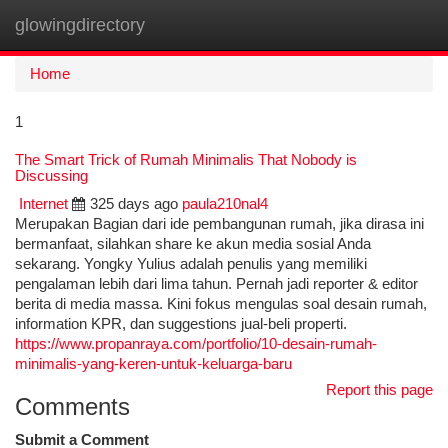
glowingdirectory
Togg
navi
Home
1
The Smart Trick of Rumah Minimalis That Nobody is
Discussing
Internet
325 days ago
paula210nal4
Merupakan Bagian dari ide pembangunan rumah, jika dirasa ini
bermanfaat, silahkan share ke akun media sosial Anda
sekarang. Yongky Yulius adalah penulis yang memiliki
pengalaman lebih dari lima tahun. Pernah jadi reporter & editor
berita di media massa. Kini fokus mengulas soal desain rumah,
information KPR, dan suggestions jual-beli properti.
https://www.propanraya.com/portfolio/10-desain-rumah-
minimalis-yang-keren-untuk-keluarga-baru
Report this page
Comments
Submit a Comment