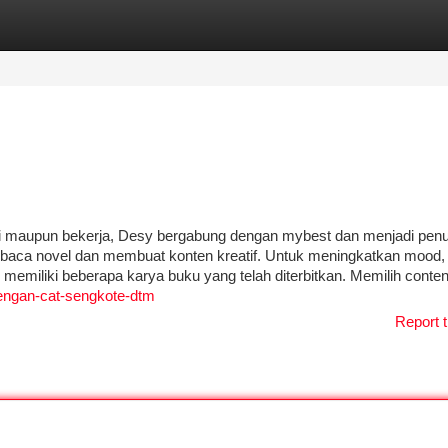
tegories
Register
Login
 maupun bekerja, Desy bergabung dengan mybest dan menjadi penu
baca novel dan membuat konten kreatif. Untuk meningkatkan mood,
miliki beberapa karya buku yang telah diterbitkan. Memilih conten
engan-cat-sengkote-dtm
Report t