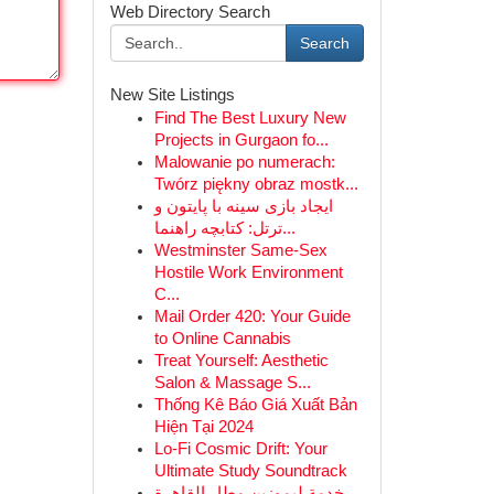
Web Directory Search
Search
New Site Listings
Find The Best Luxury New
Projects in Gurgaon fo...
Malowanie po numerach:
Twórz piękny obraz mostk...
ایجاد بازی سینه با پایتون و
ترتل: کتابچه راهنما...
Westminster Same-Sex
Hostile Work Environment
C...
Mail Order 420: Your Guide
to Online Cannabis
Treat Yourself: Aesthetic
Salon & Massage S...
Thống Kê Báo Giá Xuất Bản
Hiện Tại 2024
Lo-Fi Cosmic Drift: Your
Ultimate Study Soundtrack
خدمة ليموزين مطار القاهرة