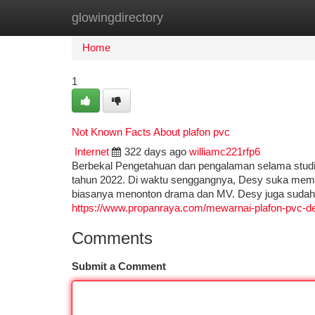
glowingdirectory
Home
New Site Listings
Add Site
Ca
Home
1
Not Known Facts About plafon pvc
Internet
322 days ago
williamc221rfp6
Berbekal Pengetahuan dan pengalaman selama studi
tahun 2022. Di waktu senggangnya, Desy suka mem
biasanya menonton drama dan MV. Desy juga sudah me
https://www.propanraya.com/mewarnai-plafon-pvc-d
Comments
Submit a Comment