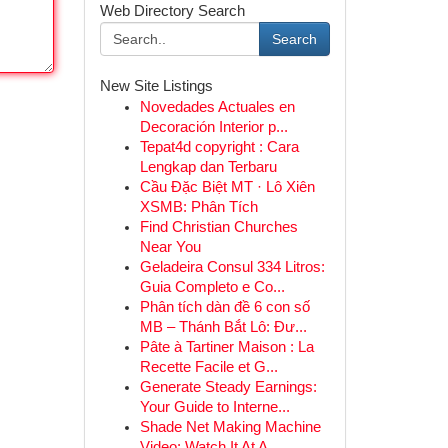
Web Directory Search
Search
New Site Listings
Novedades Actuales en
Decoración Interior p...
Tepat4d copyright : Cara
Lengkap dan Terbaru
Cầu Đặc Biệt MT · Lô Xiên
XSMB: Phân Tích
Find Christian Churches
Near You
Geladeira Consul 334 Litros:
Guia Completo e Co...
Phân tích dàn đề 6 con số
MB – Thánh Bắt Lô: Đư...
Pâte à Tartiner Maison : La
Recette Facile et G...
Generate Steady Earnings:
Your Guide to Interne...
Shade Net Making Machine
Video: Watch It At A...