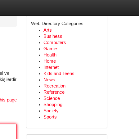
Web Directory Categories
Arts
Business
Computers
Games
Health
Home
Internet
el ve
Kids and Teens
işilerdir
News
Recreation
Reference
Science
his page
Shopping
Society
Sports