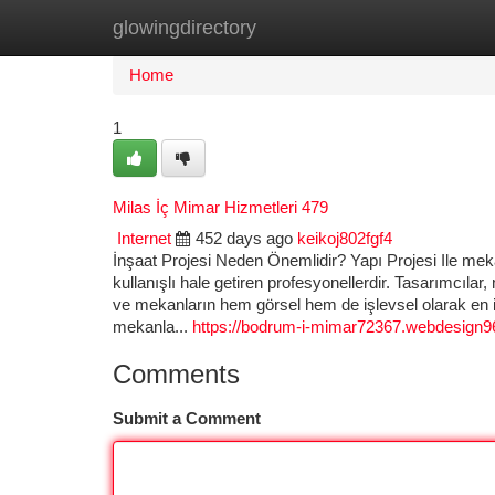
glowingdirectory
Home
New Site Listings
Add Site
Ca
Home
1
Milas İç Mimar Hizmetleri 479
Internet
452 days ago
keikoj802fgf4
İnşaat Projesi Neden Önemlidir? Yapı Projesi Ile mek
kullanışlı hale getiren profesyonellerdir. Tasarımcı
ve mekanların hem görsel hem de işlevsel olarak en iy
mekanla...
https://bodrum-i-mimar72367.webdesign
Comments
Submit a Comment