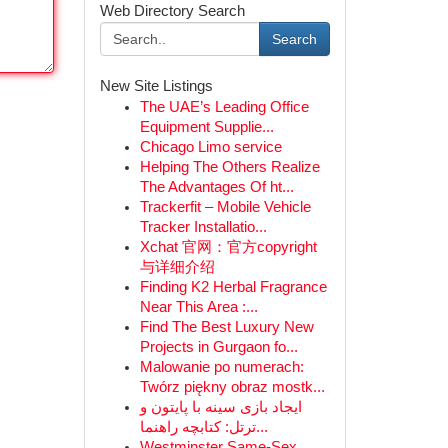
Web Directory Search
Search
New Site Listings
The UAE’s Leading Office
Equipment Supplie...
Chicago Limo service
Helping The Others Realize
The Advantages Of ht...
Trackerfit – Mobile Vehicle
Tracker Installatio...
Xchat 官网：官方copyright
与详细介绍
Finding K2 Herbal Fragrance
Near This Area :...
Find The Best Luxury New
Projects in Gurgaon fo...
Malowanie po numerach:
Twórz piękny obraz mostk...
ایجاد بازی سینه با پایتون و
ترتل: کتابچه راهنما...
Westminster Same-Sex