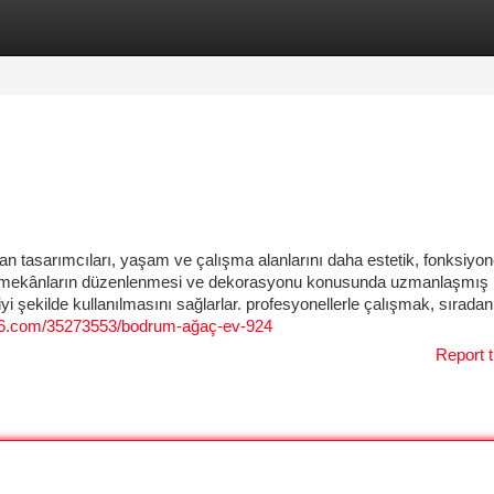
tegories
Register
Login
an tasarımcıları, yaşam ve çalışma alanlarını daha estetik, fonksiyon
lar, mekânların düzenlenmesi ve dekorasyonu konusunda uzmanlaşmış k
i şekilde kullanılmasını sağlarlar. profesyonellerle çalışmak, sıradan
96.com/35273553/bodrum-ağaç-ev-924
Report t