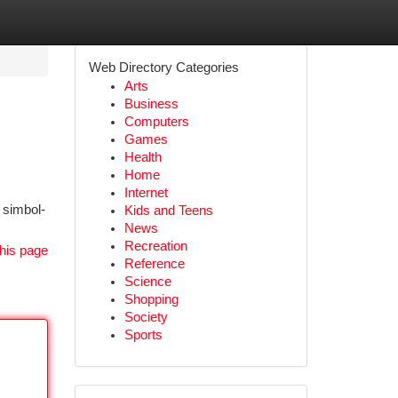
Web Directory Categories
Arts
Business
Computers
Games
Health
Home
Internet
 simbol-
Kids and Teens
News
Recreation
his page
Reference
Science
Shopping
Society
Sports