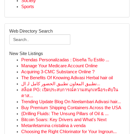
Society
Sports
Web Directory Search
New Site Listings
Prendas Personalizadas : Diseña Tu Estilo ...
Manage Your Medicare Account Online
Acquiring 3-CMC Substance Online ?
The Benefits Of Knowing Adivasi Herbal hair oil
تطبيق المعاون تطبيق الحضور كامل لـ ال...
สล็อต PG: เปิดประสบการณ์ความสนุกเหนือระดับใน
คาส...
Trending Update Blog On Neelambari Adivasi hair...
Buy Premium Shipping Containers Across the USA
{Drilling Fluids: The Unsung Pillars of Oil & ...
Bitcoin Soars: Key Drivers and What's Next
Metanfetamina cristalina à venda
Choosing the Right Chlorinator for Your Ingroun...