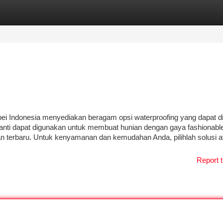
tegories
Register
Login
pei Indonesia menyediakan beragam opsi waterproofing yang dapat dip
nti dapat digunakan untuk membuat hunian dengan gaya fashionable
an terbaru. Untuk kenyamanan dan kemudahan Anda, pilihlah solusi a
Report t