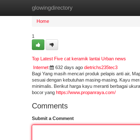
glowingdirectory
Home
New Site Listings
Add Site
Ca
Home
1
Top Latest Five cat keramik lantai Urban news
Internet
632 days ago
dietrichs235tec3
Bagi Yang masih mencari produk pelapis anti air, Ma
sesuai dengan kebutuhan masing-masing. Kayu mera
minimalis. Berikut harga kayu meranti berbagai ukur
bocor yang
https://www.propanraya.com/
Comments
Submit a Comment