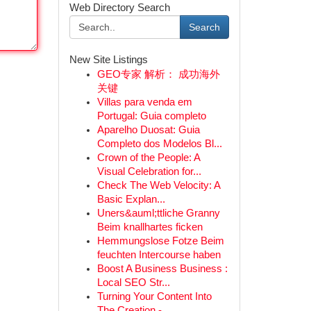
Web Directory Search
Search
New Site Listings
GEO专家 解析： 成功海外
关键
Villas para venda em
Portugal: Guia completo
Aparelho Duosat: Guia
Completo dos Modelos Bl...
Crown of the People: A
Visual Celebration for...
Check The Web Velocity: A
Basic Explan...
Uners&auml;ttliche Granny
Beim knallhartes ficken
Hemmungslose Fotze Beim
feuchten Intercourse haben
Boost A Business Business :
Local SEO Str...
Turning Your Content Into
The Creation - ...