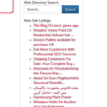
Web Directory Search
Search
New Site Listings
The Blog On benz game app
Readers Views Point On
Neelambari Adivasi hair ...
Device Pallets available for
purchase UK
Get More Customers With
Professional SEO Services
Shipping Containers For
Sale: Your Complete Buy...
{Humanio AI: Revolutionizing
this Person-Mac...
About Sri Guru Raghavendra
Structural Retrofitt...
مفت قانونی مشورت: پاکستان
میں کیسے حاصل کریں
Harnessing Plant Power
Miniature Heifer for Auction:
Your Small Homest...