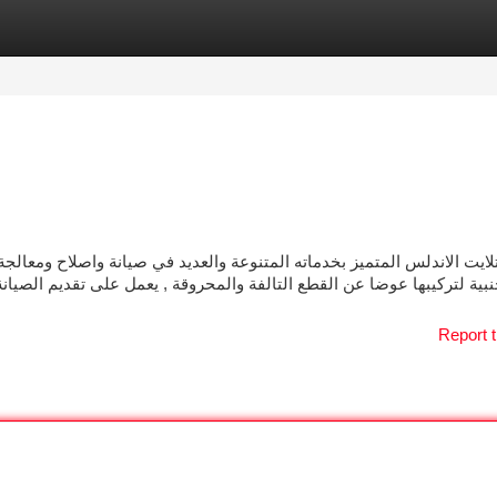
tegories
Register
Login
ايت الاندلس المتميز بخدماته المتنوعة والعديد في صيانة واصلاح ومعالجة
نبية لتركيبها عوضا عن القطع التالفة والمحروقة , يعمل على تقديم الصيان
Report t